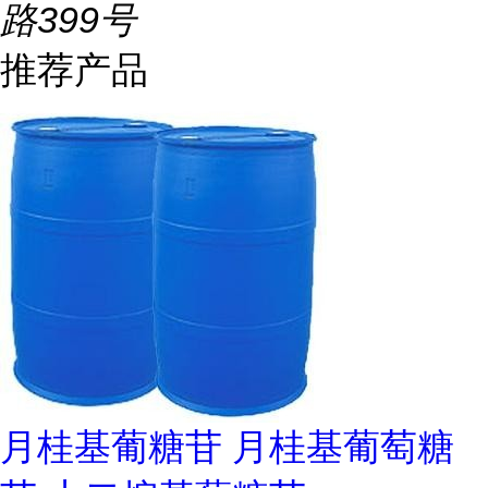
路399号
推荐产品
月桂基葡糖苷 月桂基葡萄糖