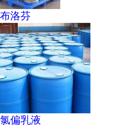
布洛芬
氯偏乳液