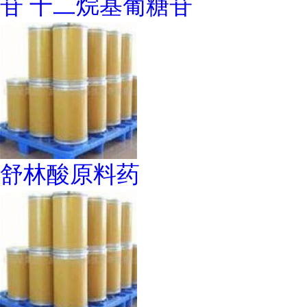
苷 十二烷基葡糖苷
舒林酸原料药