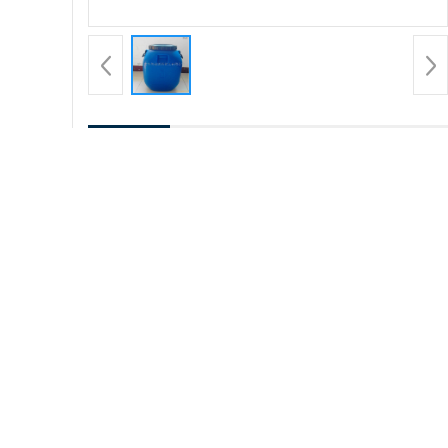
产品详请
用途
主要用
检测方法
外观
液体
提取来源
姜科植
99%
纯度
别名
砂仁油