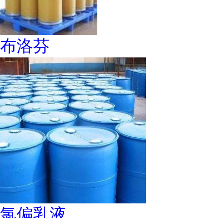
布洛芬
氯偏乳液