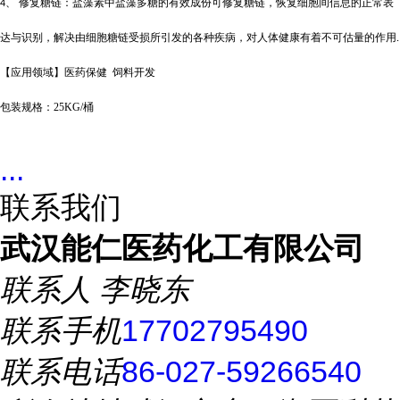
、 修复糖链：盐藻素中盐藻多糖的有效成份可修复糖链，恢复细胞间信息的正常表
4
达与识别，解决由细胞糖链受损所引发的各种疾病，对人体健康有着不可估量的作用
.
【应用领域】医药保健
饲料开发
包装规格：
25KG/
桶
...
联系我们
武汉能仁医药化工有限公司
联系人
李晓东
联系手机
17702795490
联系电话
86-027-59266540