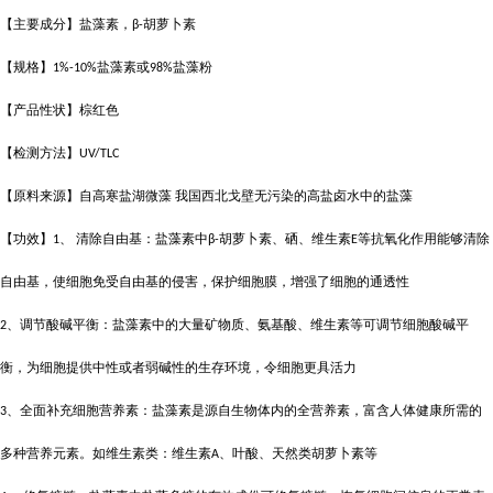
【主要成分】盐藻素，
胡萝卜素
β-
【规格】
盐藻素或
盐藻粉
1%-10%
98%
【产品性状】棕红色
【检测方法】
UV/TLC
【原料来源】自高寒盐湖微藻
我国西北戈壁无污染的高盐卤水中的盐藻
【功效】
、 清除自由基：盐藻素中
胡萝卜素、硒、维生素
等抗氧化作用能够清除
1
β-
E
自由基，使细胞免受自由基的侵害，保护细胞膜，增强了细胞的通透性
、调节酸碱平衡：盐藻素中的大量矿物质、氨基酸、维生素等可调节细胞酸碱平
2
衡，为细胞提供中性或者弱碱性的生存环境，令细胞更具活力
、全面补充细胞营养素：盐藻素是源自生物体内的全营养素，富含人体健康所需的
3
多种营养元素。如维生素类：维生素
、叶酸、天然类胡萝卜素等
A