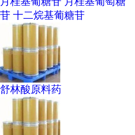
月桂基葡糖苷 月桂基葡萄糖
苷 十二烷基葡糖苷
舒林酸原料药