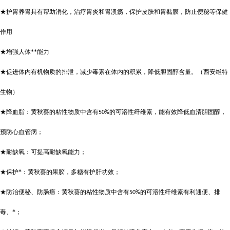
★护胃养胃具有帮助消化，治疗胃炎和胃溃疡，保护皮肤和胃黏膜，防止便秘等保健
作用
★增强人体**能力
★促进体内有机物质的排泄，减少毒素在体内的积累，降低胆固醇含量。（西安维特
生物）
★降血脂：黄秋葵的粘性物质中含有
的可溶性纤维素，能有效降低血清胆固醇，
50%
预防心血管病；
★耐缺氧：可提高耐缺氧能力；
★保护*：黄秋葵的果胶，多糖有护肝功效；
★防治便秘、防肠癌：黄秋葵的粘性物质中含有
的可溶性纤维素有利通便、排
50%
毒、*；