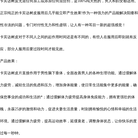
卡宾达树皮无需任何加工或添加任何混合剂，是
100%
纯天然的，男人和妇女都适用。
正宗纯正的卡宾达树皮服用后几乎能立即产生效果
!
作为一种强力的产品能解决阳痿和
性冷淡的问题，专门对付性无力和性虚弱，让人有一种耳目一新的超强感觉！
卡宾达树皮对于不同人之间的起作用时间还是有不同的，有些人在服用后即刻就有反
应，部分人服用后要过段时间才能见效。
产品效果：
卡宾达树皮片直接作用于男性脑下垂体，全面改善男人的各种生理功能。通过缓解体
力疲劳，减轻生活的焦虑和压力，增加身体能量，使日常生活能集中更多的能量，确
保您事业的成功和生活的*；通过缓解体力疲劳提高身体免疫能力，拥有更强壮的体
魄，永葆
25
岁的激情和动力，促进夫妻生活质量，时刻拥有愉悦的心情和幸福的生活
环境。通过缓解体力疲劳，提高运动效率，延缓衰老，调整身体状态，让你快乐的度
过每一秒钟。