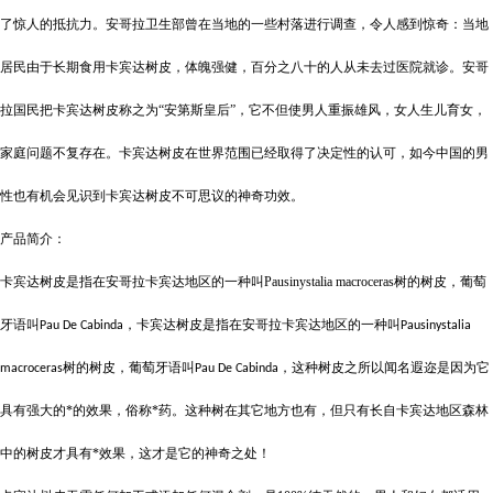
了惊人的抵抗力。安哥拉卫生部曾在当地的一些村落进行调查，令人感到惊奇：当地
居民由于长期食用卡宾达树皮，体魄强健，百分之八十的人从未去过医院就诊。安哥
拉国民把卡宾达树皮称之为
“安第斯皇后”，它不但使男人重振雄风，女人生儿育女，
家庭问题不复存在。卡宾达树皮在世界范围已经取得了决定性的认可，如今中国的男
性也有机会见识到卡宾达树皮不可思议的神奇功效。
产品简介：
卡宾达树皮是指在安哥拉卡宾达地区的一种叫
Pausinystalia macroceras
树的树皮，葡萄
牙语叫
，卡宾达树皮是指在安哥拉卡宾达地区的一种叫
Pau De Cabinda
Pausinystalia
树的树皮，葡萄牙语叫
，这种树皮之所以闻名遐迩是因为它
macroceras
Pau De Cabinda
具有强大的*的效果，俗称*药。这种树在其它地方也有，但只有长自卡宾达地区森林
中的树皮才具有*效果，这才是它的神奇之处！