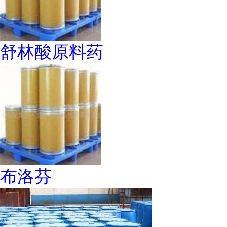
舒林酸原料药
布洛芬