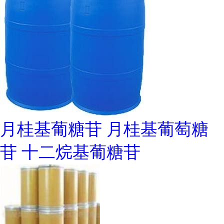
月桂基葡糖苷 月桂基葡萄糖
苷 十二烷基葡糖苷