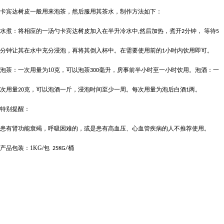
卡宾达树皮一般用来泡茶，然后服用其茶水，制作方法如下：
水煮：将相应的一汤勺卡宾达树皮加入在半升冷水中
,
然后加热，煮开
分钟， 等待
2
5
分钟让其在水中充分浸泡，再将其倒入杯中。在需要使用前的
小时内饮用即可。
1
泡茶：一次用量为
10
克，可以泡茶
毫升，房事前半小时至一小时饮用。泡酒：一
300
次用量
克，可以泡酒一斤，浸泡时间至少一周。每次用量为泡后白酒
两。
20
1
特别提醒：
患有肾功能衰竭，呼吸困难的，或是患有高血压、心血管疾病的人不推荐使用。
产品包装：
1KG/
包
桶
25KG/
...