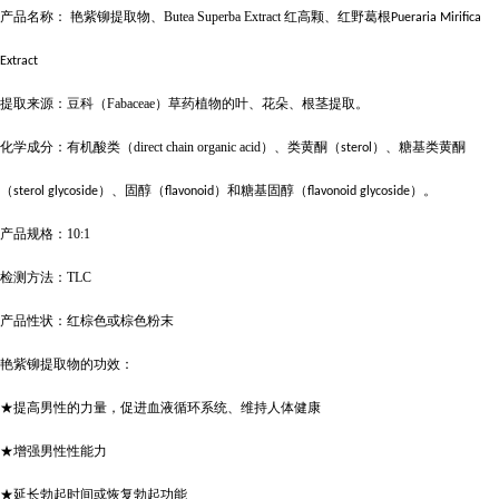
产品名称：
艳紫铆提取物、
Butea Superba Extract
红高颗、红野葛根
Pueraria Mirifica
Extract
提取来源：豆科（
Fabaceae
）草药植物的叶、花朵、根茎提取。
化学成分：有机酸类（
direct chain organic acid
）、类黄酮（
）、糖基类黄酮
sterol
（
）、固醇（
）和糖基固醇（
）。
sterol glycoside
flavonoid
flavonoid glycoside
产品规格：
10:1
检测方法：
TLC
产品性状：红棕色或棕色粉末
艳紫铆提取物的功效：
★提高男性的力量，促进血液循环系统、维持人体健康
★增强男性性能力
★延长勃起时间或恢复勃起功能