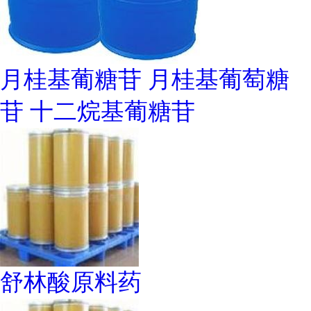
月桂基葡糖苷 月桂基葡萄糖
苷 十二烷基葡糖苷
舒林酸原料药