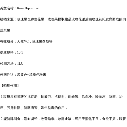
英文名称：
Rose Hip extract
植物来源：玫瑰果也称蔷薇果，玫瑰果提取物是玫瑰花谢后由玫瑰花托发育而成的肉
质浆果
有效成分：天然
VC
，玫瑰果多酚等
提取规格：
10:1
检测方法：
TLC
外观性状：淡黄色
~
淡粉色粉末
【药用作用】
1.
玫瑰果有显著的抗衰老、抗疲劳、抗辐射、耐缺氧、除血栓、降血压、防癌、治
癌、强身壮阳、健脑增智、延年益寿的作用，
2.
能健脾消食，活血调经，改善睡眠，敛肺止咳，可用于消化不良，食欲不振，脘腹