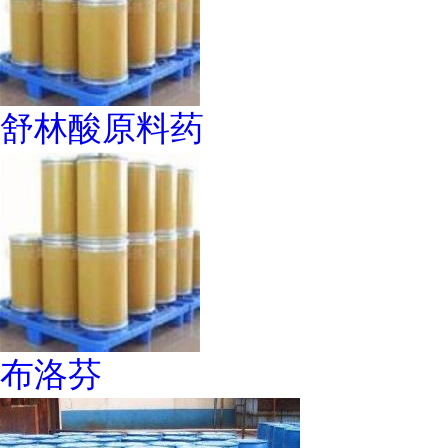
舒林酸原料药
布洛芬