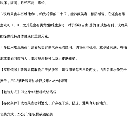
胀痛，腹泻，月经不调，痛经。
3.
玫瑰果含丰富维他命
，约为柠檬的二十倍，能养颜美容，预防感冒。它还含有维
C
生素
、
、
，尤其是含有类黄酮
维生素
，对于抑制自由 基的 形成极有利，玫瑰果
B
E
K
(
P)
能提供维持身体健康的重要元素。
4.
多饮用玫瑰果茶可以养颜美容使气色光彩红润、调节生理机能、减少疲劳感。有抽
烟或喝酒习惯的人，喝玫瑰果茶可以防止皮肤粗糙。
【应用领域】玫瑰果提取物用于护肤等，建议用量每天早晚两次，洁面后将水份完全
擦干，用
2-3
滴玫瑰果油轻轻按摩
分钟即可
2-3
【包装方式】
25
公斤
纸板桶或铝箔袋
/
【存储条件】玫瑰果应密封遮光，贮存在干燥、阴凉、通风良好的地方。
包装方式：
25
公斤
纸板桶或铝箔袋
/