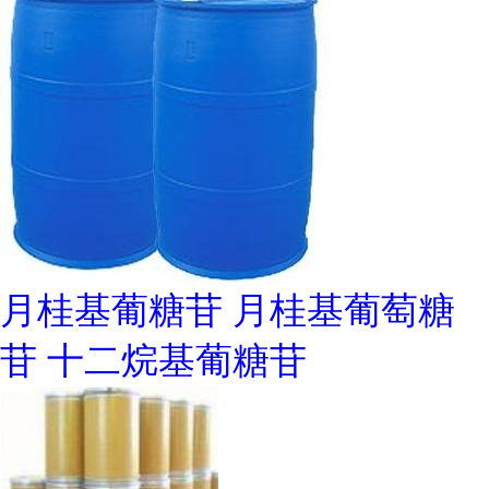
月桂基葡糖苷 月桂基葡萄糖
苷 十二烷基葡糖苷