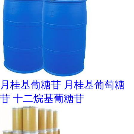
月桂基葡糖苷 月桂基葡萄糖
苷 十二烷基葡糖苷