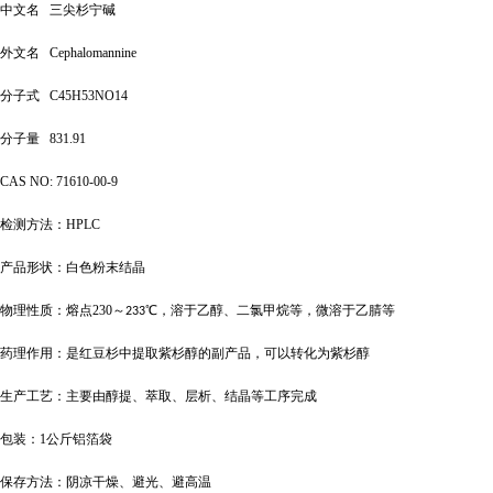
中文名
三尖杉宁碱
外文名
Cephalomannine
分子式
C45H53NO14
分子量
831.91
CAS NO: 71610-00-9
检测方法：
HPLC
产品形状：白色粉末结晶
物理性质：熔点
230
～
℃，溶于乙醇、二氯甲烷等，微溶于乙腈等
233
药理作用：是红豆杉中提取紫杉醇的副产品，可以转化为紫杉醇
生产工艺：主要由醇提、萃取、层析、结晶等工序完成
包装：
1
公斤铝箔袋
保存方法：阴凉干燥、避光、避高温