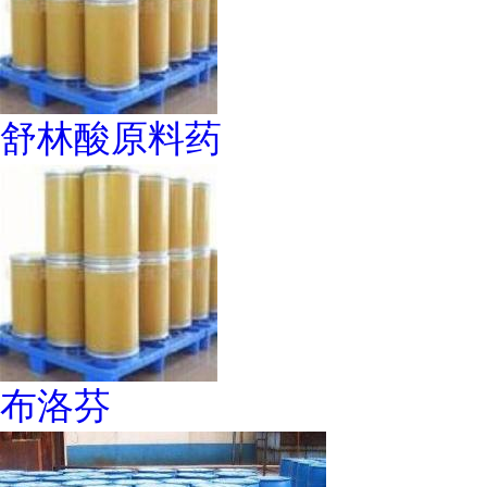
舒林酸原料药
布洛芬