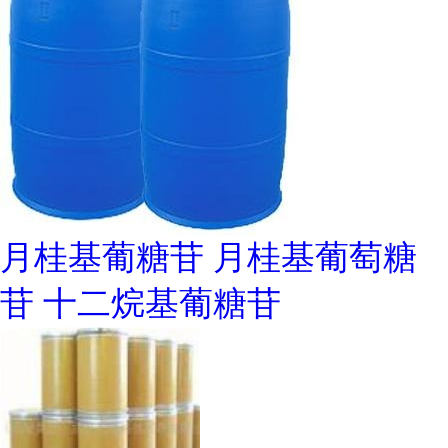
月桂基葡糖苷 月桂基葡萄糖
苷 十二烷基葡糖苷