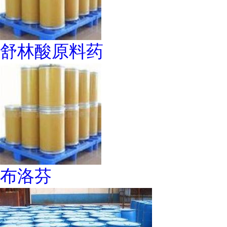
舒林酸原料药
布洛芬