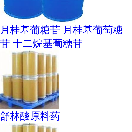
月桂基葡糖苷 月桂基葡萄糖
苷 十二烷基葡糖苷
舒林酸原料药