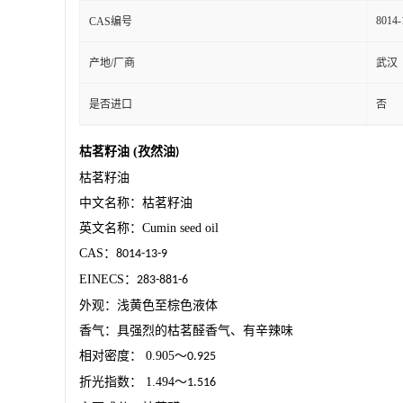
8014-
CAS编号
产地/厂商
武汉
是否进口
否
枯茗籽油
(
孜然油
)
枯茗籽油
中文名称：枯茗籽油
英文名称：
Cumin seed oil
CAS
：
8014-13-9
EINECS
：
283-881-6
外观：浅黄色至棕色液体
香气：具强烈的枯茗醛香气、有辛辣味
相对密度：
0.905
～
0.925
折光指数：
1.494
～
1.516