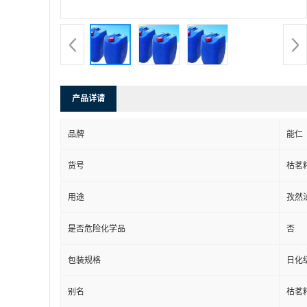
产品详请
品牌
能仁
货号
枯茗
用途
孜然
是否危险化学品
否
包装规格
日化
别名
枯茗