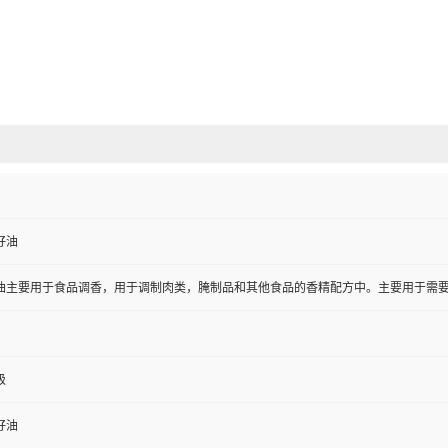
籽油
油主要用于食品调香，用于调制肉类，腌制品和其他食品的香精配方中。主要用于需要
级
籽油