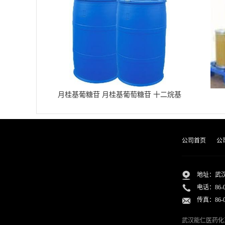
月桂基葡糖苷 月桂基葡萄糖苷 十二烷基
葡糖苷
公司首页
公
地址：武汉
电话：
86-
传真：86-02
武汉能仁医药化