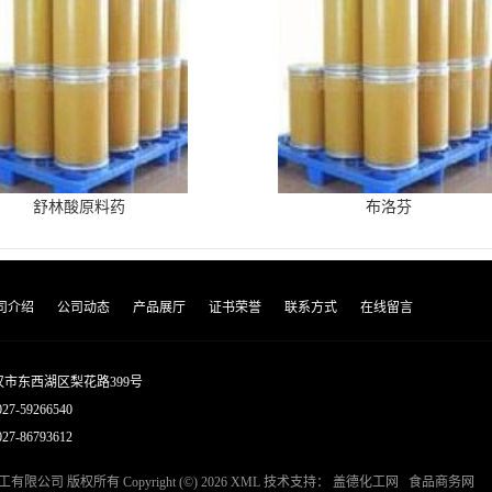
舒林酸原料药
布洛芬
司介绍
公司动态
产品展厅
证书荣誉
联系方式
在线留言
市东西湖区梨花路399号
027-59266540
7-86793612
工有限公司
版权所有 Copyright (©) 2026
XML
技术支持：
盖德化工网
食品商务网