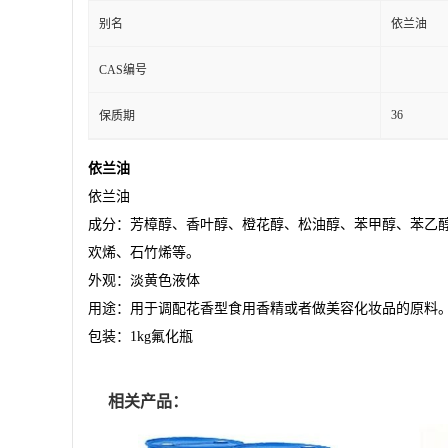
别名
依兰油
CAS编号
36
保质期
依兰油
依兰油
成分：芳樟醇、香叶醇、橙花醇、松油醇、苯甲醇、苯乙醇
欢烯、石竹烯等。
外观：淡黄色液体
用途：用于调配花香型食用香精或者做美容化妆品的原料
包装：
1kg
氟化瓶
相关产品：