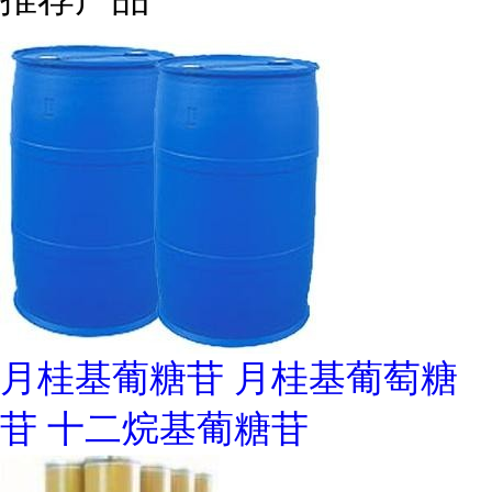
月桂基葡糖苷 月桂基葡萄糖
苷 十二烷基葡糖苷