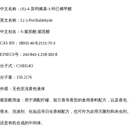
中文名称：
(S)-4-
异丙烯基
环己烯甲醛
-1-
英文名称：
L(-)-Perillaldehyde
中文别名：
S-
紫苏醛
紫苏醛
;
CAS RN
：
18031-40-8;2111-75-3
EINECS
号：
243-843-1;218-302-8
分子式：
C10H14O
分子量：
150.2176
外观：无色至浅黄色液体
紫苏醛用途：用于调配柠檬、留兰香等香型的食用香料配方，以及香皂、
香水、洗涤剂、化妆品等日化香精配方，也可作为农用灭菌剂和杀虫剂。
还是有机合成的中间体。