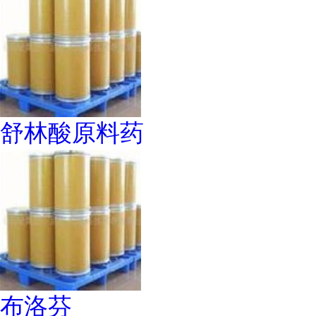
舒林酸原料药
布洛芬