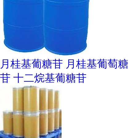
月桂基葡糖苷 月桂基葡萄糖
苷 十二烷基葡糖苷