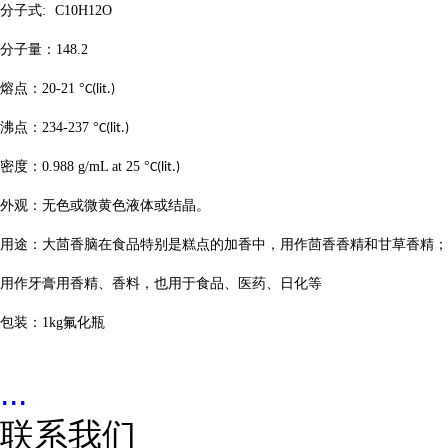
分子式
:
C10H12O
分子量：
148.2
熔点：
20-21
°
C(lit.)
沸点：
234-237
°
C(lit.)
密度：
0.988 g/mL at 25
°
C(lit.)
外观：无色或微黄色液体或结晶。
用途：大茴香脑在食品特别是糕点的加香中，用作茴香香精和甘草香精；
用作牙膏用香精、香料，也用于食品、医药、日化等
包装：
1kg
氟化瓶
...
联系我们