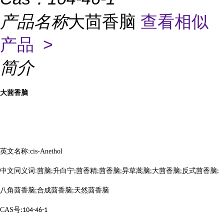
产品名称
大茴香脑
查看相似
产品 >
简介
大茴香脑
英文名称
:cis-Anethol
中文同义词
:
茴脑
升白宁
茴香精
茴香脑
异草蒿脑
大茴香脑
反式茴香脑
;
;
;
;
;
;
;
八角茴香脑
合成茴香脑
天然茴香脑
;
;
CAS
号
:104-46-1