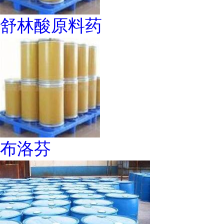
舒林酸原料药
布洛芬