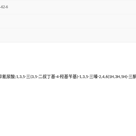
-62-6
异氰尿酸
三
二叔丁基
羟基苄基
三嗪
三
;1,3,5-
(3,5-
-4-
)-1,3,5-
-2,4,6(1H,3H,5H)-