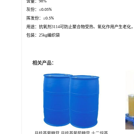
含量：
98%
灰份：
≤
0.05%
挥发份：
≤
0.5%
用途：抗氧剂
3114
可防止聚合物受热、氧化作用产生老化
包装：
25kg
编织袋
相关产品：
月桂基葡糖苷 月桂基葡萄糖苷 十二烷基