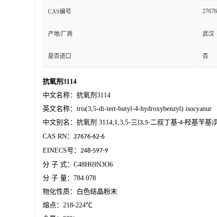
27676
CAS编号
产地/厂商
武汉
是否进口
否
抗氧剂
3114
中文名称：抗氧剂
3114
英文名称：
tris(3,5-di-tert-butyl-4-hydroxybenzyl) isocyanur
中文别名：抗氧剂
3114;1,3,5-
三
二叔丁基
羟基苄基
(3,5-
-4-
)
CAS RN
：
27676-62-6
EINECS
号：
248-597-9
分
子
式：
C48H69N3O6
分
子
量：
784.078
物化性质：白色结晶粉末
熔点：
218-224
℃