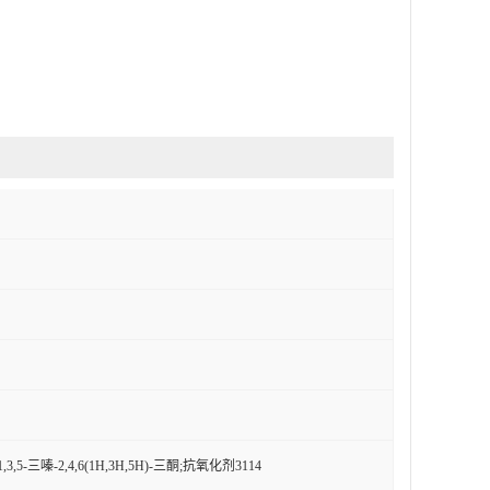
,5-三嗪-2,4,6(1H,3H,5H)-三酮;抗氧化剂3114