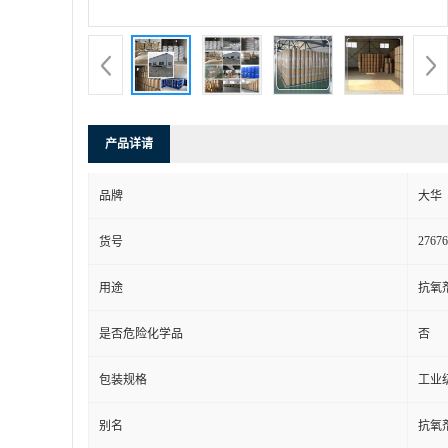
产品详请
品牌
大华
27676
货号
用途
抗氧
是否危险化学品
否
包装规格
工业
别名
抗氧剂 