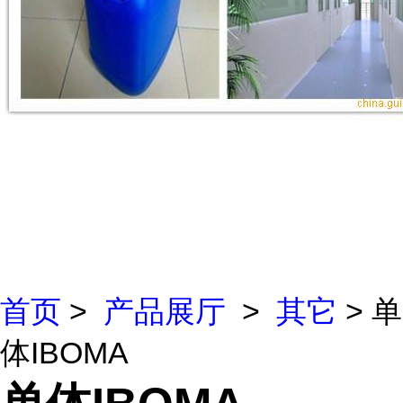
首页
>
产品展厅
>
其它
> 单
体IBOMA