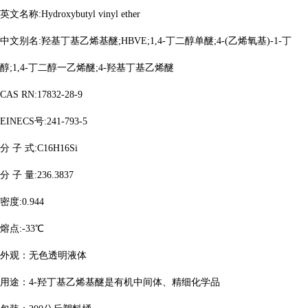
英文名称
:Hydroxybutyl vinyl ether
中文别名
:羟基丁基乙烯基醚;HBVE;1,4-丁二醇单醚;4-(乙烯氧基)-1-丁
醇;1,4-丁二醇一乙烯醚;4-羟基丁基乙烯醚
CAS RN:17832-28-9
EINECS号:241-793-5
分
子
式
:C16H16Si
分
子
量
:236.3837
密度
:0.944
熔点
:-33℃
外观：无色透明液体
用途：
4-羟丁基乙烯基醚是有机中间体、精细化学品