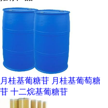
月桂基葡糖苷 月桂基葡萄糖
苷 十二烷基葡糖苷