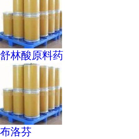
舒林酸原料药
布洛芬