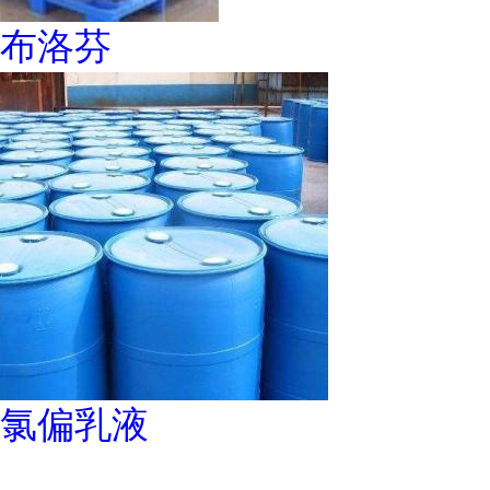
布洛芬
氯偏乳液