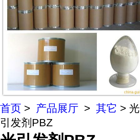
首页
>
产品展厅
>
其它
> 光
引发剂PBZ