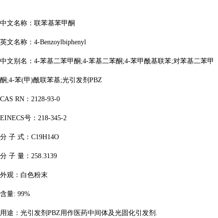
中文名称：联苯基苯甲酮
英文名称：
4-Benzoylbiphenyl
中文别名：
4-苯基二苯甲酮;4-苯基二苯酮;4-苯甲酰基联苯;对苯基二苯甲
酮;4-苯(甲)酰联苯基;光引发剂PBZ
CAS RN：2128-93-0
EINECS号：218-345-2
分
子
式：
C19H14O
分
子
量：
258.3139
外观：白色粉末
含量
: 99%
用途：光引发剂
PBZ用作医药中间体及光固化引发剂.