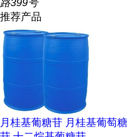
路399号
推荐产品
月桂基葡糖苷 月桂基葡萄糖
苷 十二烷基葡糖苷