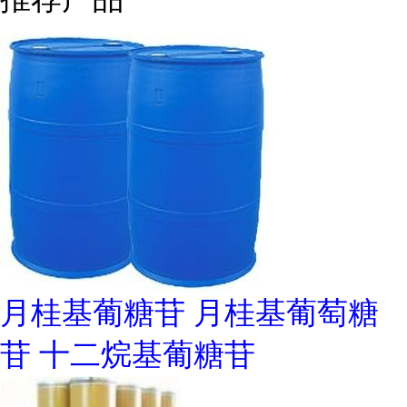
月桂基葡糖苷 月桂基葡萄糖
苷 十二烷基葡糖苷