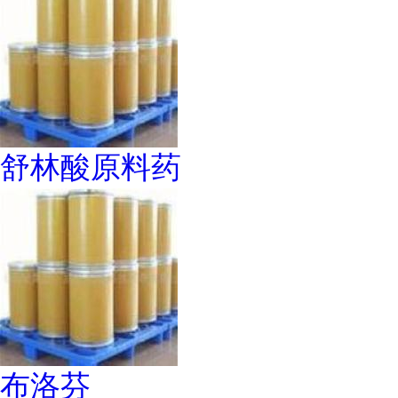
舒林酸原料药
布洛芬