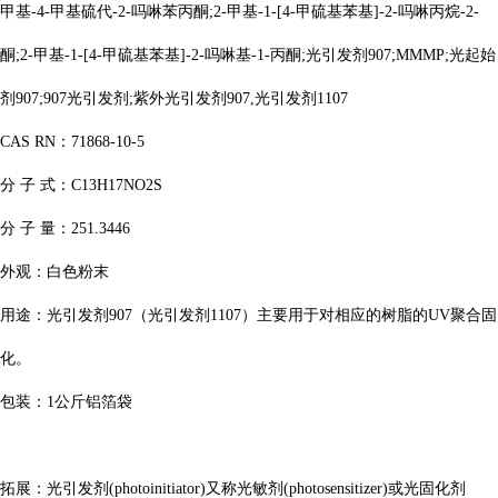
甲基-4-甲基硫代-2-吗啉苯丙酮;2-甲基-1-[4-甲硫基苯基]-2-吗啉丙烷-2-
酮;2-甲基-1-[4-甲硫基苯基]-2-吗啉基-1-丙酮;光引发剂907;MMMP;光起始
剂907;907光引发剂;紫外光引发剂907
,光引发剂1107
CAS RN：71868-10-5
分
子
式：
C13H17NO2S
分
子
量：
251.3446
外观：白色粉末
用途：光引发剂
907
（
光引发剂
1107
）
主要用于对相应的树脂的
UV聚合固
化。
包装：
1公斤铝箔袋
拓展：光引发剂
(photoinitiator)又称光敏剂(photosensitizer)或光固化剂