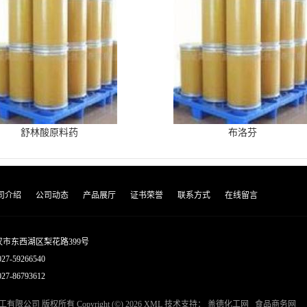
舒林酸原料药
布洛芬
司介绍
公司动态
产品展厅
证书荣誉
联系方式
在线留言
市东西湖区梨花路399号
027-59266540
7-86793612
工有限公司
版权所有 Copyright (©) 2026
XML
技术支持：
盖德化工网
食品商务网