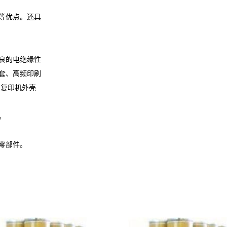
等优点。还具
良的电绝缘性
套、高频印刷
、复印机外壳
。
零部件。