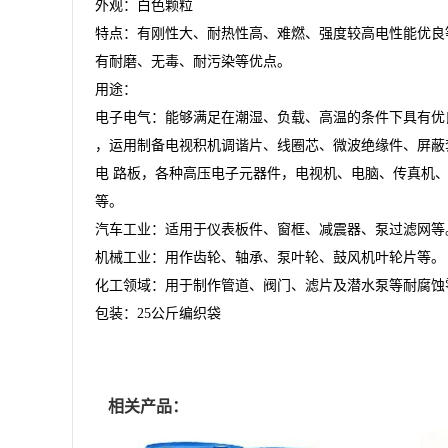
外观：白色颗粒
特点：有刚性大、耐热性高、难燃、强度较高电性能优良
有耐磨、无毒、耐污染等优点。
用途：
电子电气：能够满足在潮湿、负载、高温的条件下具有优
，运用制备电视积机调谐片、线圈芯、微波绝缘件、屏蔽
电
路板，各种高压电子元器件，电视机、电脑、传真机
等。
汽车工业：适用于仪表板件、窗框、减震器、泵过滤网等
机械工业：用作齿轮、轴承、泵叶轮、鼓风机叶轮片等。
化工领域：用于制作管道、阀门、滤片及潜水泵等耐腐蚀
包装：
25
公斤编织袋
相关产品：