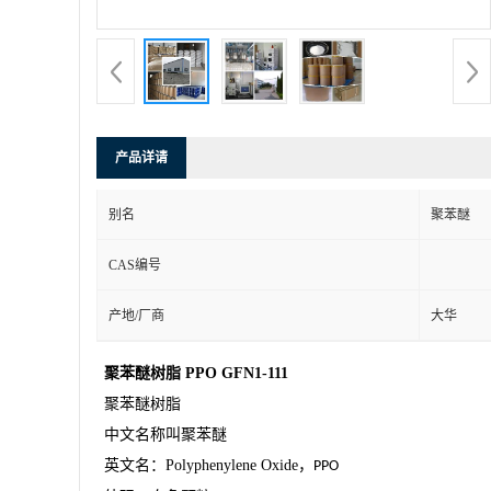
产品详请
别名
聚苯醚
CAS编号
产地/厂商
大华
聚苯醚树脂
PPO GFN1-111
聚苯醚树脂
中文名称叫聚苯醚
英文名：
Polyphenylene Oxide
，
PPO