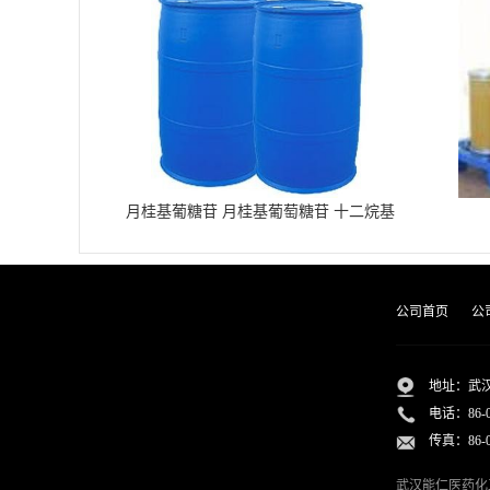
月桂基葡糖苷 月桂基葡萄糖苷 十二烷基
葡糖苷
公司首页
公
地址：武汉
电话：
86-
传真：86-02
武汉能仁医药化