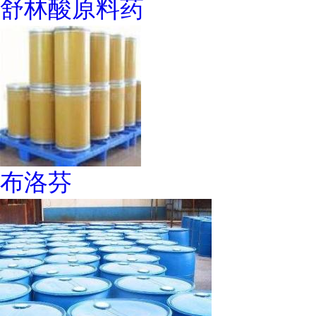
舒林酸原料药
布洛芬