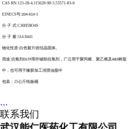
CAS RN:123-28-4;115628-90-5;53571-83-8
EINECS
号
:204-614-1
分
子
式
:C30H58O4S
分
子
量
:514.8441
物化性质
:
白色絮片状结晶固体。
用途
:
抗氧剂
用作辅助抗氧剂，广泛用于聚丙烯、聚乙烯及
树脂
DLTP
ABS
中，也可用于橡胶加工润滑油脂中
包装：
25
公斤纸板桶
...
联系我们
武汉能仁医药化工有限公司