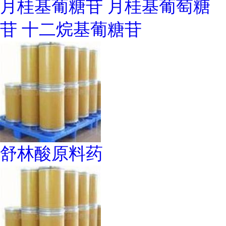
月桂基葡糖苷 月桂基葡萄糖
苷 十二烷基葡糖苷
舒林酸原料药