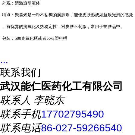
外观：清澈透明液体
特点：聚癸烯是一种不粘稠的润肤剂，能使皮肤形成如丝般光滑的感觉
。有优异的抗氧化及热稳定性，对皮肤不刺激，常用于护肤品中。
包装：
500
克氟化瓶或者
塑料桶
50kg
...
联系我们
武汉能仁医药化工有限公司
联系人
李晓东
联系手机
17702795490
联系电话
86-027-59266540