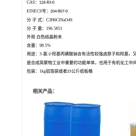
CAS
：
126-83-0
EINECS
号：
204-807-0
分
子
式：
C3H6ClNaO4S
分
子
量：
196.5851
外观
白色结晶粉末
含量：
98.5%
用途：
3-
氯
羟基丙磺酸钠含有活性较强卤原子和羟基，
-2-
是合成高聚物工业中重要的功能单体，也用于有机化工中
包装：
1kg
铝箔袋或者
公斤纸板桶
25
相关产品：