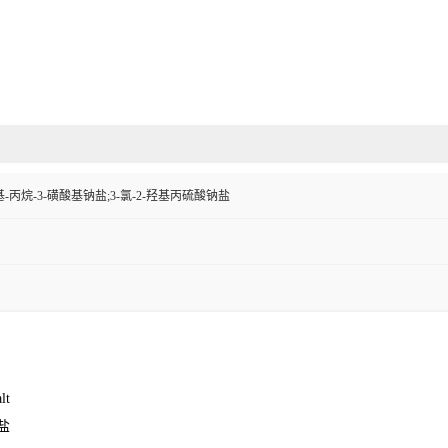
羟基-丙烷-3-磺酸基钠盐;3-氯-2-羟基丙硫酸钠盐
lt
盐