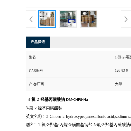
产品详请
别名
1-氯-2-
126-83-0
CAS编号
产地/厂商
大华
3-
氯
-2-
羟基丙磺酸钠
DM-CHPS-Na
3-
氯
羟基丙磺酸钠
-2-
英文名称：
3-Chloro-2-hydroxypropanesulfonic acid,sodium sa
别名：
1-
氯
羟基
丙烷
磺酸基钠盐
氯
羟基丙硫酸钠
-2-
-
-3-
;3-
-2-