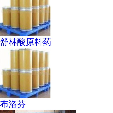
舒林酸原料药
布洛芬