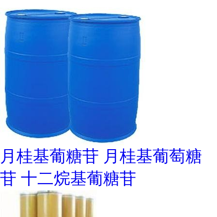
月桂基葡糖苷 月桂基葡萄糖
苷 十二烷基葡糖苷