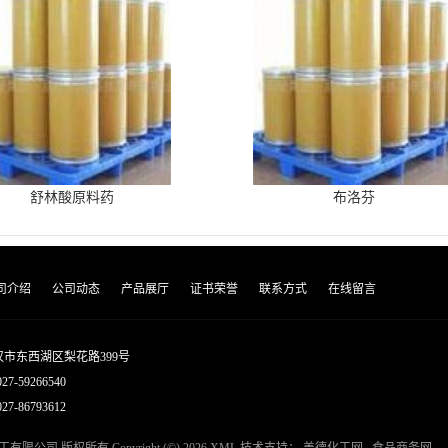
舒林酸原料药
布洛芬
司介绍
公司动态
产品展厅
证书荣誉
联系方式
在线留言
市东西湖区梨花路399号
027-59266540
7-86793612