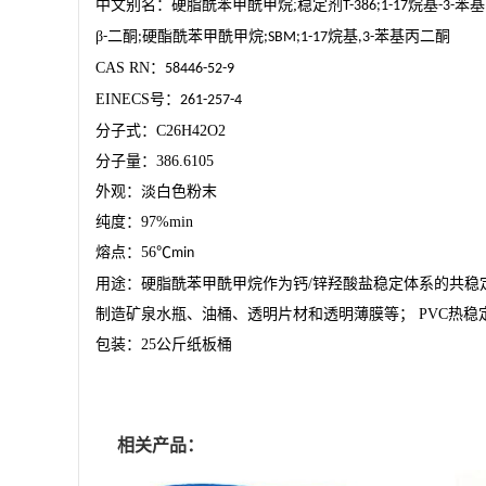
中文别名：硬脂酰苯甲酰甲烷
;
稳定剂
烷基
苯基
T-386;1-17
-3-
β
二酮
硬酯酰苯甲酰甲烷
烷基
苯基丙二酮
-
;
;SBM;1-17
,3-
CAS RN
：
58446-52-9
EINECS
号：
261-257-4
分子式：
C26H42O2
分子量：
386.6105
外观：淡白色粉末
纯度：
97%min
熔点：
56
℃
min
用途：硬脂酰苯甲酰甲烷作为钙
/
锌羟酸盐稳定体系的共稳
制造矿泉水瓶、油桶、透明片材和透明薄膜等；
PVC
热稳
包装：
25
公斤纸板桶
相关产品：