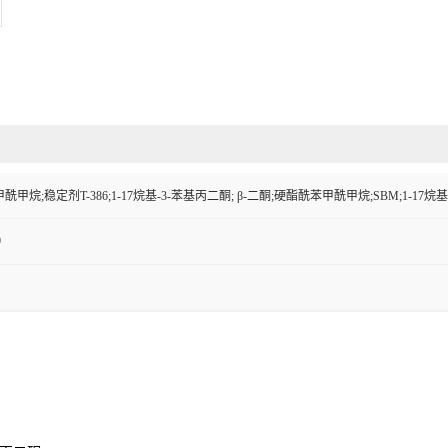
甲烷;稳定剂T-386;1-17烷基-3-苯基丙二酮; β-二酮;硬酯酰苯甲酰甲烷;SBM;1-17烷
9