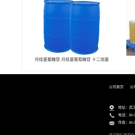
月桂基葡糖苷 月桂基葡萄糖苷 十二烷基
葡糖苷
公司首页
公
地址：武汉
电话：
86-
传真：86-02