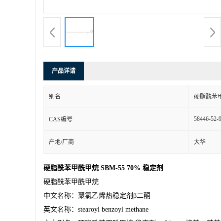
产品详请
别名
硬脂酰苯甲酰
58446-52-
CAS编号
产地/厂商
大华
硬脂酰苯甲酰甲烷
SBM-55 70%
稳定剂
硬脂酰苯甲酰甲烷
中文名称：聚氯乙烯热稳定剂
β二酮
英文名称：
stearoyl benzoyl methane