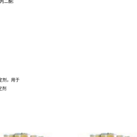
丙二酮
;
定剂，用于
定剂