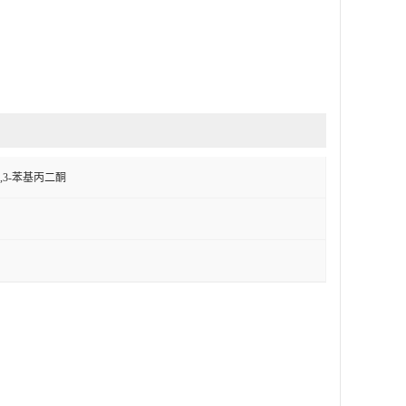
基,3-苯基丙二酮