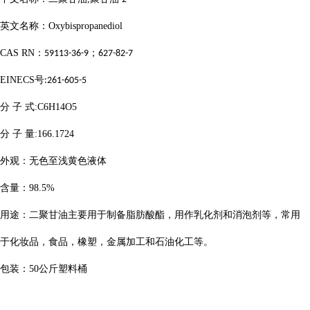
英文名称：
Oxybispropanediol
CAS RN
：
；
59113-36-9
627-82-7
EINECS
号
:261-605-5
分
子
式
:C6H14O5
分
子
量
:166.1724
外观：无色至浅黄色液体
含量：
98.5%
用途：二聚甘油主要用于制备脂肪酸酯，用作乳化剂和消泡剂等，常用
于化妆品，食品，橡塑，金属加工和石油化工等。
包装：
50
公斤塑料桶