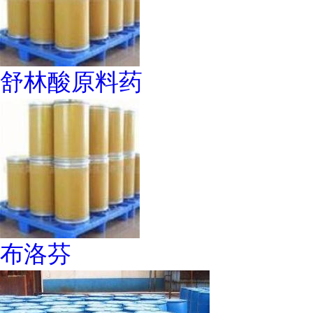
舒林酸原料药
布洛芬