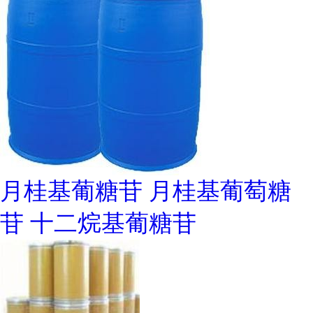
月桂基葡糖苷 月桂基葡萄糖
苷 十二烷基葡糖苷