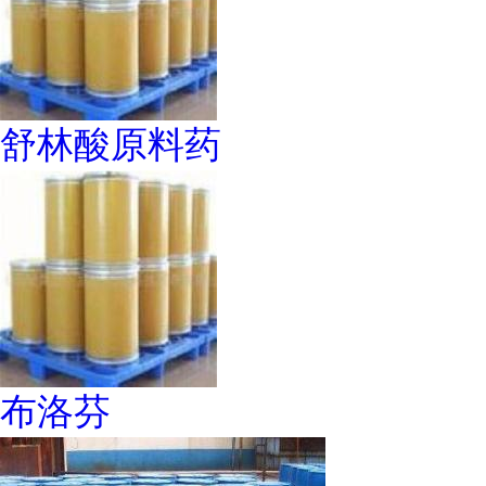
舒林酸原料药
布洛芬