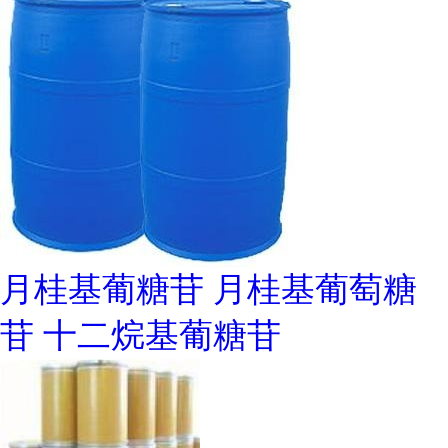
月桂基葡糖苷 月桂基葡萄糖
苷 十二烷基葡糖苷