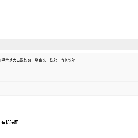
邻羟苯基大乙酸铁钠；螯合铁，铁肥，有机铁肥
，有机铁肥