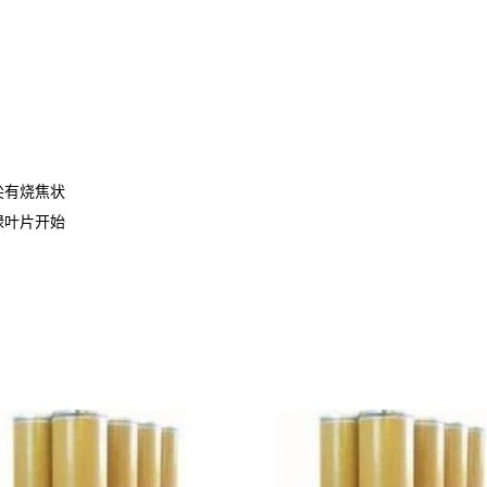
尖有烧焦状
绿叶片开始