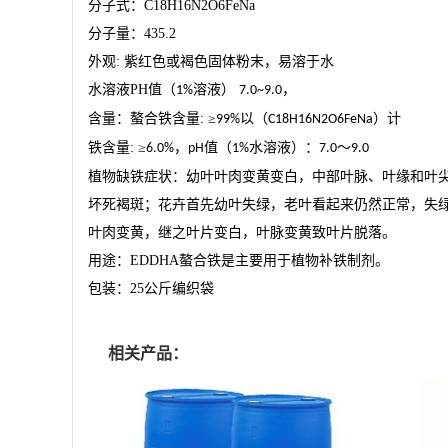
分子式：
C18H16N2O6FeNa
分子量：
435.2
外观
:
紫红色或褐色固体粉末，易溶于水
水溶液
PH
值（
溶液）
，
1%
7.0~9.0
含量：螯合铁含量
:
≥
以（
）计
99%
C18H16N2O6FeNa
铁含量
:
≥
，
值（
水溶液）：
～
6.0%
pH
1%
7.0
9.0
植物缺铁症状：幼叶叶肉变黄变白，中部叶脉、叶缘和叶
坏死褐斑；花卉首先幼叶失绿，老叶看起来仍然正常，失
叶肉变黄，继之叶片变白，叶脉变黄致叶片脱落。
用途：
EDDHA
螯合铁是主要用于植物补铁制剂。
包装：
25
公斤编织袋
相关产品：