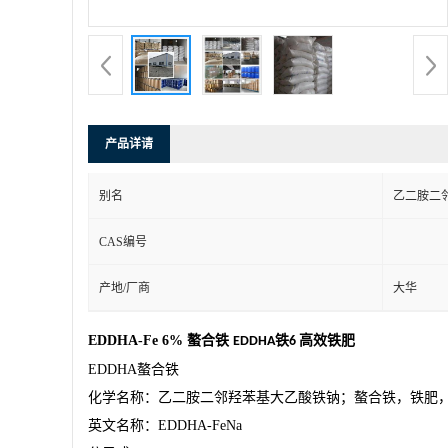
产品详请
别名
乙二胺二
CAS编号
产地/厂商
大华
EDDHA-Fe 6%
螯合铁
铁
高效铁肥
EDDHA
6
EDDHA
螯合铁
化学名称：乙二胺二邻羟苯基大乙酸铁钠；螯合铁，铁肥
英文名称：
EDDHA-FeNa