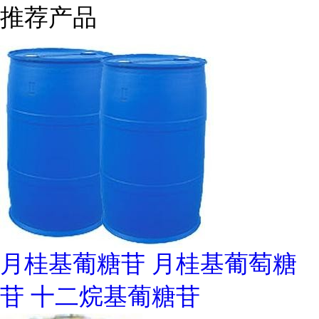
推荐产品
月桂基葡糖苷 月桂基葡萄糖
苷 十二烷基葡糖苷