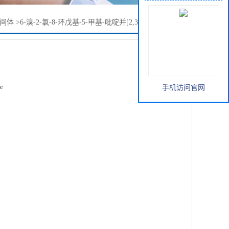
间体
>
6-溴-2-氯-8-环戊基-5-甲基-吡啶并[2,3-D]嘧啶-7(8H)-酮
e
手机访问官网