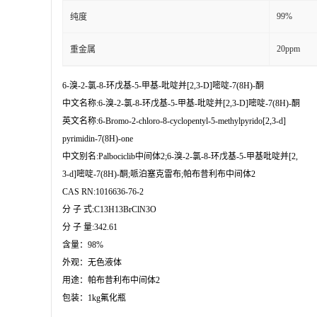
99%
纯度
20ppm
重金属
6-溴-2-氯-8-环戊基-5-甲基-吡啶并[2,3-D]嘧啶-7(8H)-酮

中文名称:6-溴-2-氯-8-环戊基-5-甲基-吡啶并[2,3-D]嘧啶-7(8H)-酮

英文名称:6-Bromo-2-chloro-8-cyclopentyl-5-methylpyrido[2,3-d]

pyrimidin-7(8H)-one

中文别名:Palbociclib中间体2;6-溴-2-氯-8-环戊基-5-甲基吡啶并[2,

3-d]嘧啶-7(8H)-酮;哌泊塞克雷布;帕布昔利布中间体2

CAS RN:1016636-76-2

分 子 式:C13H13BrClN3O

分 子 量:342.61

含量：98%

外观：无色液体

用途：帕布昔利布中间体2

包装：1kg氟化瓶