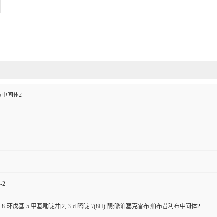
中间体2
-2
-氯-8-环戊基-5-甲基吡啶并[2, 3-d]嘧啶-7(8H)-酮;哌泊塞克雷布;帕布昔利布中间体2