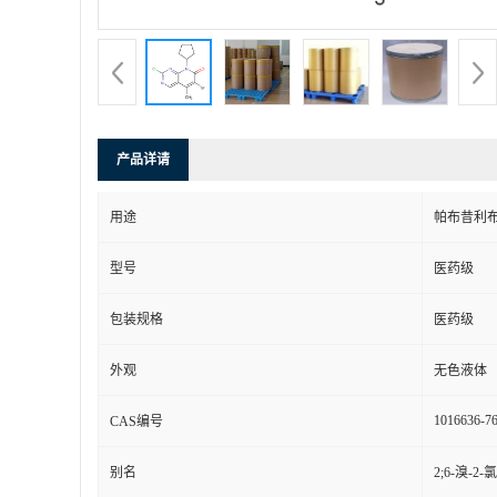
产品详请
用途
帕布昔利布
型号
医药级
包装规格
医药级
外观
无色液体
1016636-76
CAS编号
别名
2;6-溴-2