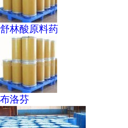
舒林酸原料药
布洛芬