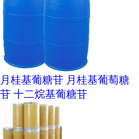
月桂基葡糖苷 月桂基葡萄糖
苷 十二烷基葡糖苷