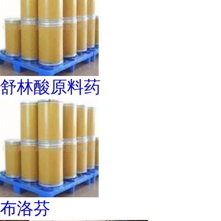
舒林酸原料药
布洛芬