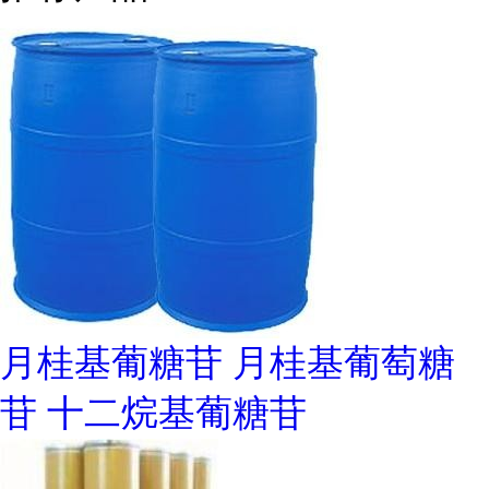
月桂基葡糖苷 月桂基葡萄糖
苷 十二烷基葡糖苷