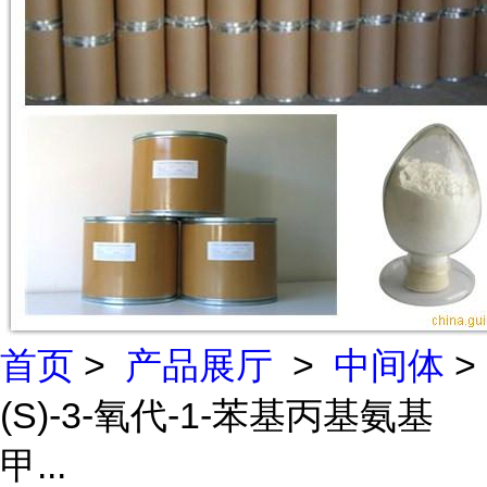
首页
>
产品展厅
>
中间体
>
(S)-3-氧代-1-苯基丙基氨基
甲...