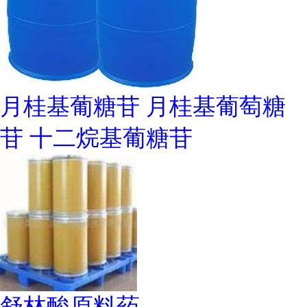
月桂基葡糖苷 月桂基葡萄糖
苷 十二烷基葡糖苷
舒林酸原料药