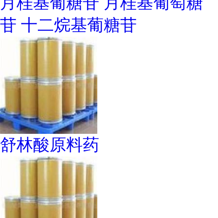
月桂基葡糖苷 月桂基葡萄糖
苷 十二烷基葡糖苷
舒林酸原料药