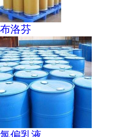
布洛芬
氯偏乳液