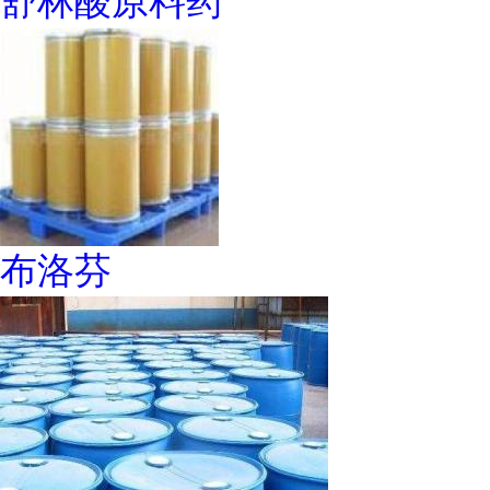
舒林酸原料药
布洛芬