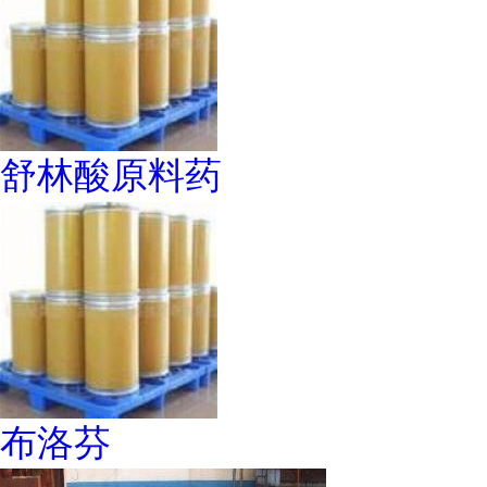
舒林酸原料药
布洛芬