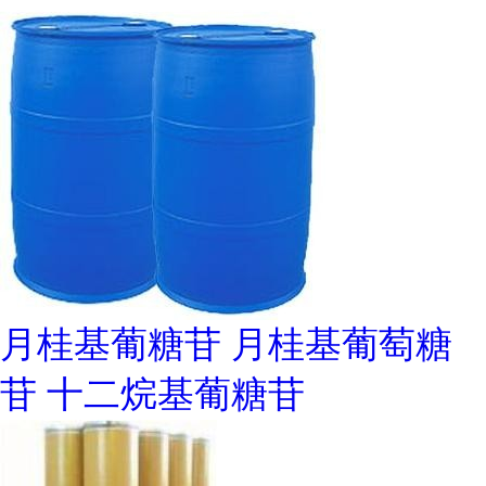
月桂基葡糖苷 月桂基葡萄糖
苷 十二烷基葡糖苷