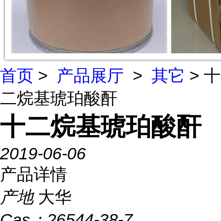
首页
>
产品展厅
>
其它
> 十
二烷基琥珀酸酐
十二烷基琥珀酸酐
2019-06-06
产品详情
产地
大华
Cas：
26544-38-7