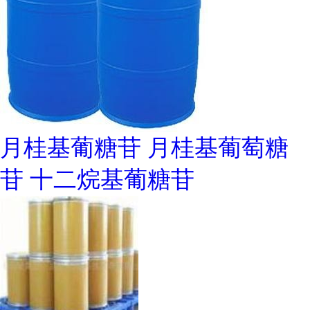
月桂基葡糖苷 月桂基葡萄糖
苷 十二烷基葡糖苷