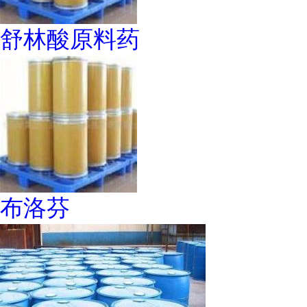
舒林酸原料药
布洛芬