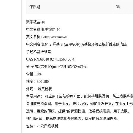
36
保质期
聚季铵盐-10

中文名称:聚季铵盐-10

英文名称:Polyquaternium-10

中文别名:氯化-2-羟基-3-(三甲氨基)丙基聚环氧乙烷纤维素醚;阳离

子羟乙基纤维素

CAS RN:68610-92-4;53568-66-4

分 子 式:(C2H4O)multC6H16NO2·xCl·x

含量:1.8%

粘度：300-500

外观： 淡黄粉状 

主要用途： 可应用于皮肤护理方面，能保持肌肤湿润，防止皮肤冻裂
令肌肤光滑柔润。用于头发，亲和力强，修护头发开叉，在头发上形
透明、连续的薄膜。提供*的保湿性能，改善受损发质，用于皮肤，

*的用后感，提高皮肤抗紫外线能力，优良的保湿滋润性能。

包装：25公斤纸板桶