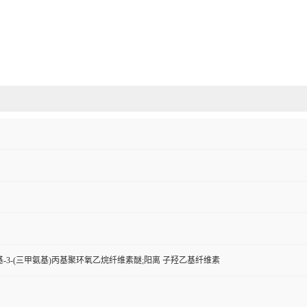
羟基-3-(三甲氨基)丙基聚环氧乙烷纤维素醚;阳离 子羟乙基纤维素