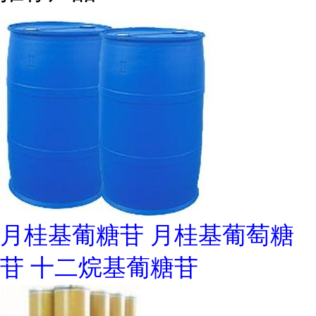
月桂基葡糖苷 月桂基葡萄糖
苷 十二烷基葡糖苷