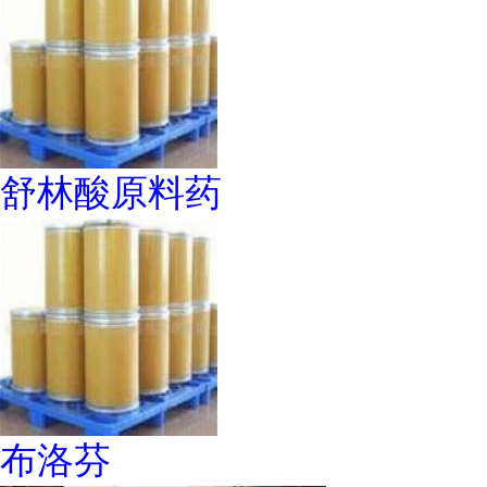
舒林酸原料药
布洛芬