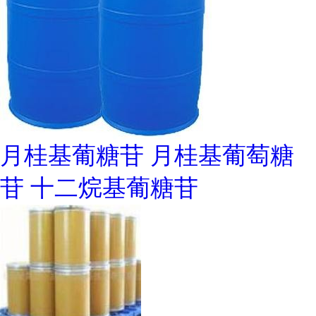
月桂基葡糖苷 月桂基葡萄糖
苷 十二烷基葡糖苷