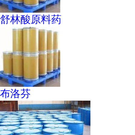
舒林酸原料药
布洛芬