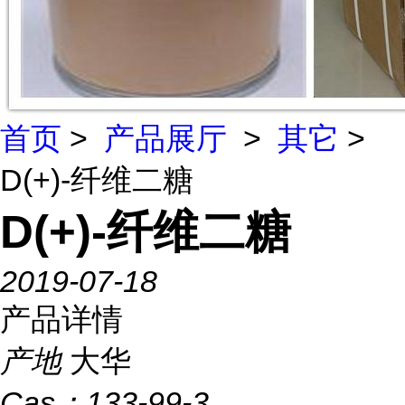
首页
>
产品展厅
>
其它
>
D(+)-纤维二糖
D(+)-纤维二糖
2019-07-18
产品详情
产地
大华
Cas：
133-99-3