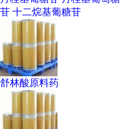
苷 十二烷基葡糖苷
舒林酸原料药