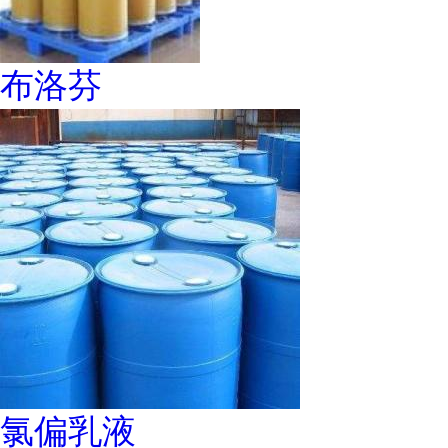
布洛芬
氯偏乳液