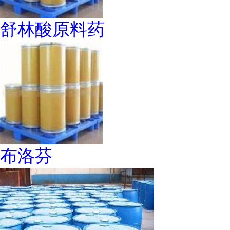
舒林酸原料药
布洛芬