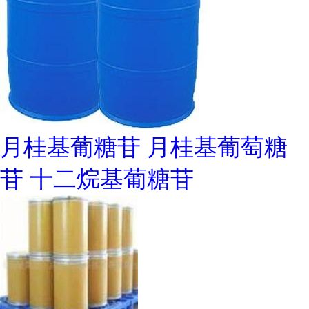
月桂基葡糖苷 月桂基葡萄糖
苷 十二烷基葡糖苷