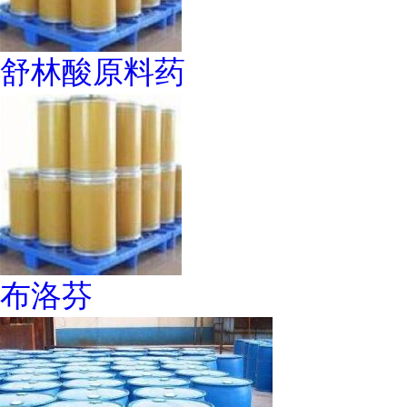
舒林酸原料药
布洛芬