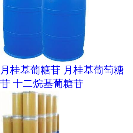
月桂基葡糖苷 月桂基葡萄糖
苷 十二烷基葡糖苷