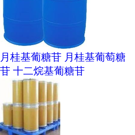
月桂基葡糖苷 月桂基葡萄糖
苷 十二烷基葡糖苷