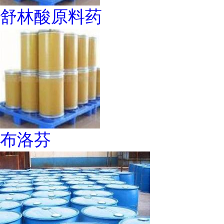
舒林酸原料药
布洛芬