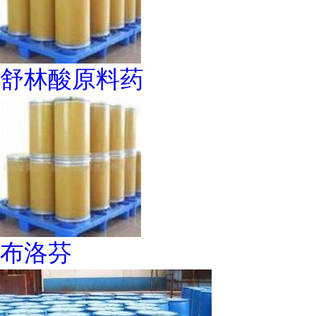
舒林酸原料药
布洛芬