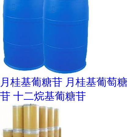
月桂基葡糖苷 月桂基葡萄糖
苷 十二烷基葡糖苷