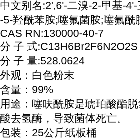
中文别名:2',6'-二溴-2-甲基-4
-5-羟酰苯胺;噻氟菌胺;噻氟酰胺
CAS RN:130000-40-7

分 子 式:C13H6Br2F6N2O2S

分 子 量:528.0624

外观：白色粉末

含量：99%

用途：噻呋酰胺是琥珀酸酯脱
酸去氢酶，导致菌体死亡。

包装：25公斤纸板桶