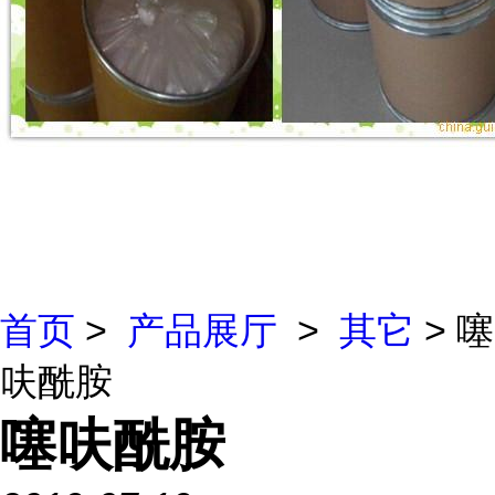
首页
>
产品展厅
>
其它
> 噻
呋酰胺
噻呋酰胺