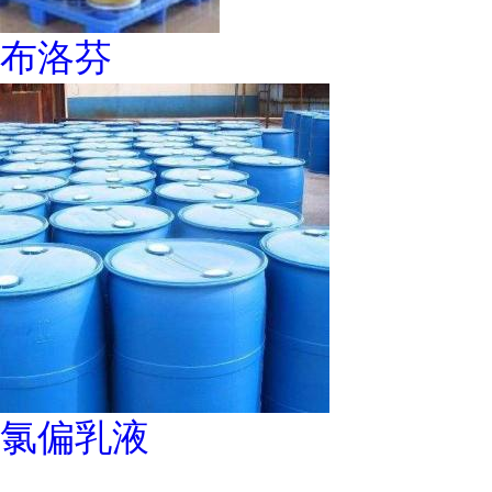
布洛芬
氯偏乳液