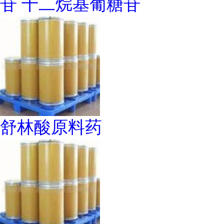
苷 十二烷基葡糖苷
舒林酸原料药