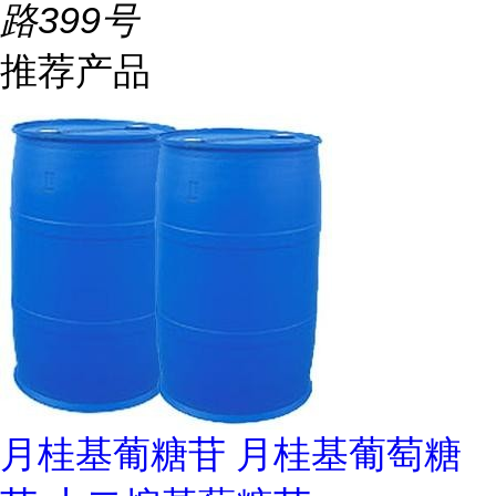
路399号
推荐产品
月桂基葡糖苷 月桂基葡萄糖