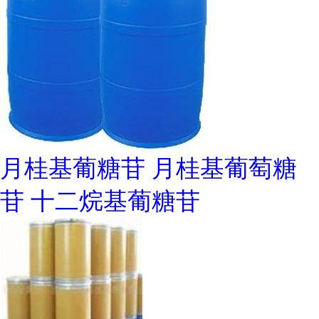
月桂基葡糖苷 月桂基葡萄糖
苷 十二烷基葡糖苷