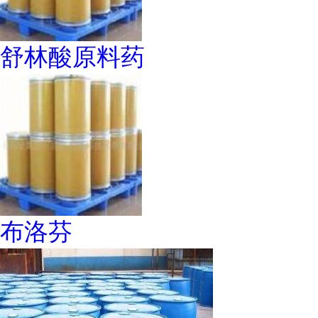
舒林酸原料药
布洛芬