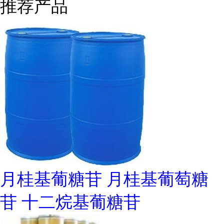
推荐产品
月桂基葡糖苷 月桂基葡萄糖
苷 十二烷基葡糖苷