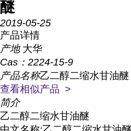
醚
2019-05-25
产品详情
产地
大华
Cas：
2224-15-9
产品名称
乙二醇二缩水甘油醚
查看相似产品 >
简介
乙二醇二缩水甘油醚

中文名称:乙二醇二缩水甘油醚