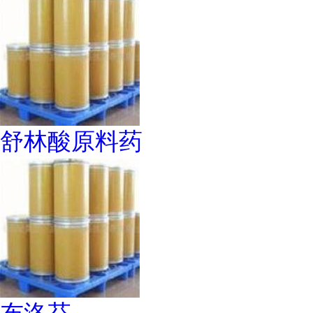
舒林酸原料药